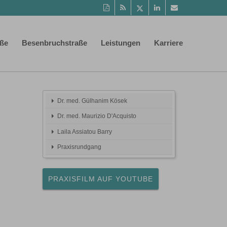
Diese
RSS-
Auf
Auf
Per
Seite
Feed
Twitter
LinkedIn
Mail
als
teilen
teilen
empfehlen
PDF
aße
Besenbruchstraße
Leistungen
Karriere
drucken
Dr. med. Gülhanim Kösek
Dr. med. Maurizio D'Acquisto
Laila Assiatou Barry
Praxisrundgang
PRAXISFILM AUF YOUTUBE