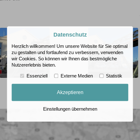
Datenschutz
Herzlich willkommen! Um unsere Website für Sie optimal
zu gestalten und fortlaufend zu verbessern, verwenden
wir Cookies. So können wir Ihnen das bestmögliche
Nutzererlebnis bieten.
Essenziell
Externe Medien
Statistik
Link
Link
zu
zu
Akzeptieren
bleiche/Anmeldung_4.jpg
/fileadmin/benutzer/Schlossbleiche/Aussenansicht_08
/fileadmin
Einstellungen übernehmen