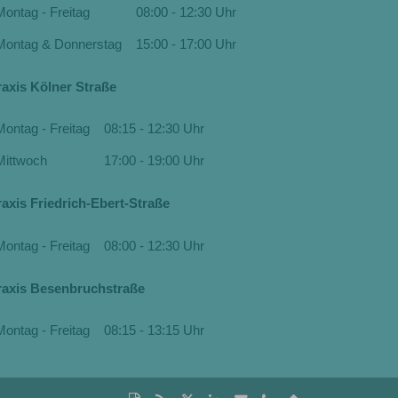
Montag - Freitag
08:00 - 12:30 Uhr
Montag & Donnerstag
15:00 - 17:00 Uhr
raxis Kölner Straße
Montag - Freitag
08:15 - 12:30 Uhr
Mittwoch
17:00 - 19:00 Uhr
raxis Friedrich-Ebert-Straße
Montag - Freitag
08:00 - 12:30 Uhr
raxis Besenbruchstraße
Montag - Freitag
08:15 - 13:15 Uhr
Diese
RSS-
Auf
Auf
Per
tel:+49(202)302059
Nach