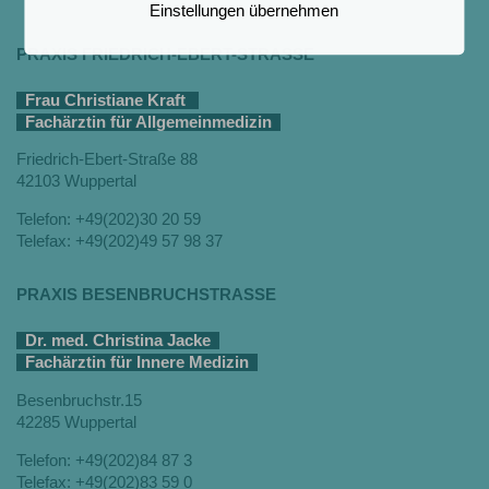
Einstellungen übernehmen
PRAXIS FRIEDRICH-EBERT-STRASSE
Frau Christiane Kraft
Fachärztin für Allgemeinmedizin
Friedrich-Ebert-Straße 88
42103 Wuppertal
Telefon: +49(202)30 20 59
Telefax: +49(202)49 57 98 37
PRAXIS BESENBRUCHSTRASSE
Dr. med. Christina Jacke
Fachärztin für Innere Medizin
Besenbruchstr.15
42285 Wuppertal
Telefon: +49(202)84 87 3
Telefax: +49(202)83 59 0