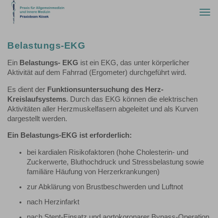
Togg
navi
Belastungs-EKG
Ein
Belastungs- EKG
ist ein EKG, das unter körperlicher
Aktivität auf dem Fahrrad (Ergometer) durchgeführt wird.
Es dient der
Funktionsuntersuchung des Herz-
Kreislaufsystems
. Durch das EKG können die elektrischen
Aktivitäten aller Herzmuskelfasern abgeleitet und als Kurven
dargestellt werden.
Ein Belastungs-EKG ist erforderlich:
bei kardialen Risikofaktoren (hohe Cholesterin- und
Zuckerwerte, Bluthochdruck und Stressbelastung sowie
familiäre Häufung von Herzerkrankungen)
zur Abklärung von Brustbeschwerden und Luftnot
nach Herzinfarkt
nach Stent-Einsatz und aortokoronarer Bypass-Operation