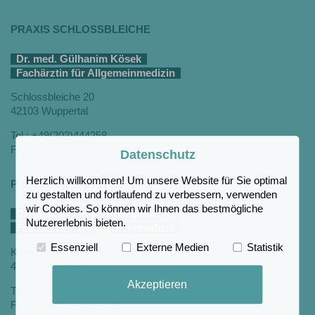
PRAXIS SCHLOSSBLEICHE
Dr. med. Gülhanim Kösek
Fachärztin für Allgemeinmedizin
Schlossbleiche 20
42103 Wuppertal
Tel.: +49(202)444258
Fax: +49(202)9745022
Datenschutz
Herzlich willkommen! Um unsere Website für Sie optimal
PRAXIS KÖLNER STRASSE
zu gestalten und fortlaufend zu verbessern, verwenden
wir Cookies. So können wir Ihnen das bestmögliche
Dr. med. G. Feeken-Wiegand
Nutzererlebnis bieten.
Fachärztin für Allgemeinmedizin
Essenziell
Externe Medien
Statistik
Kölner Straße 28
42119 Wuppertal
Akzeptieren
Tel.: +49(202)49 6 47 61
Fax: +49(202)49 6 47 62