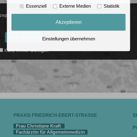
Essenziell
Externe Medien
Statistik
zeptieren Sie die Datenschutzerklärung von Google.
Mehr erfahren
Akzeptieren
Karte anzeigen
Einstellungen übernehmen
Karte immer anzeigen
PRAXIS FRIEDRICH-EBERT-STRASSE
S
Frau Christiane Kraft
P
Fachärztin für Allgemeinmedizin