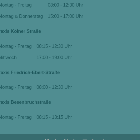
Montag - Freitag
08:00 - 12:30 Uhr
Montag & Donnerstag
15:00 - 17:00 Uhr
raxis Kölner Straße
Montag - Freitag
08:15 - 12:30 Uhr
Mittwoch
17:00 - 19:00 Uhr
raxis Friedrich-Ebert-Straße
Montag - Freitag
08:00 - 12:30 Uhr
raxis Besenbruchstraße
Montag - Freitag
08:15 - 13:15 Uhr
Diese
RSS-
Auf
Auf
Per
tel:+49(202)302059
Nach