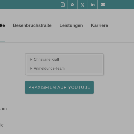
Diese
RSS-
Auf
Auf
Per
Seite
Feed
Twitter
LinkedIn
Mail
als
teilen
teilen
empfehlen
PDF
aße
Besenbruchstraße
Leistungen
Karriere
drucken
Christiane Kraft
Anmeldungs-Team
PRAXISFILM AUF YOUTUBE
z
im
ie