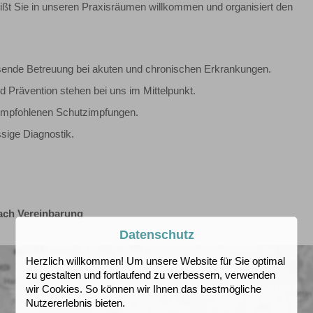
ißt Sie in unseren Praxisräumen willkommen und organisiert den
ende Betreuung bei akuten und chronischen Erkrankungen.​
 Prävention stehen bei uns im Mittelpunkt.​
 empfohlenen Schutzimpfungen.​
sige Diagnostik.​
nach Vereinbarung
Datenschutz
Herzlich willkommen! Um unsere Website für Sie optimal
zu gestalten und fortlaufend zu verbessern, verwenden
wir Cookies. So können wir Ihnen das bestmögliche
Nutzererlebnis bieten.