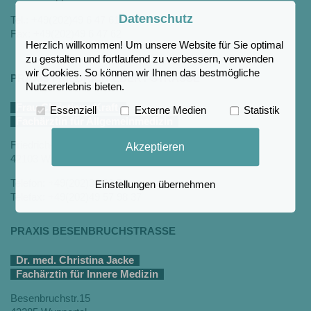
Datenschutz
Tel.: +49(202)49 6 47 61
Fax: +49(202)49 6 47 62
Herzlich willkommen! Um unsere Website für Sie optimal
zu gestalten und fortlaufend zu verbessern, verwenden
wir Cookies. So können wir Ihnen das bestmögliche
PRAXIS FRIEDRICH-EBERT-STRASSE
Nutzererlebnis bieten.
Frau Christiane Kraft
Essenziell
Externe Medien
Statistik
Fachärztin für Allgemeinmedizin
Friedrich-Ebert-Straße 88
Akzeptieren
42103 Wuppertal
Telefon: +49(202)30 20 59
Einstellungen übernehmen
Telefax: +49(202)49 57 98 37
PRAXIS BESENBRUCHSTRASSE
Dr. med. Christina Jacke
Fachärztin für Innere Medizin
Besenbruchstr.15